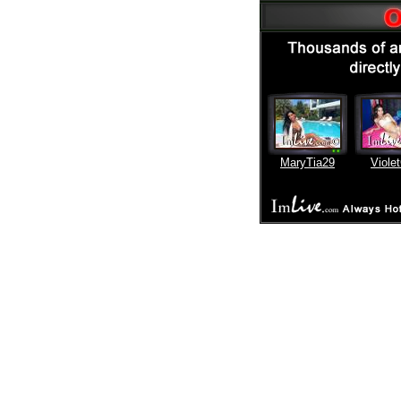
MaryTia29
Violet